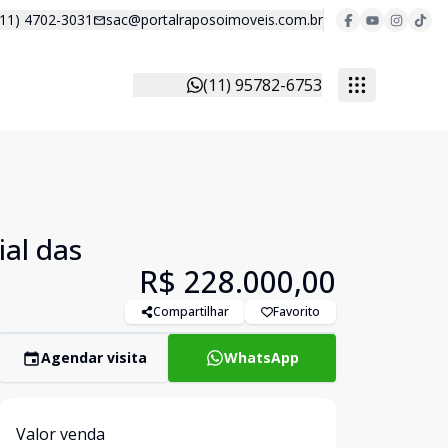
(11) 4702-3031
sac@portalraposoimoveis.com.br
(11) 95782-6753
al das
R$ 228.000,00
Compartilhar
Favorito
Agendar visita
WhatsApp
Valor venda