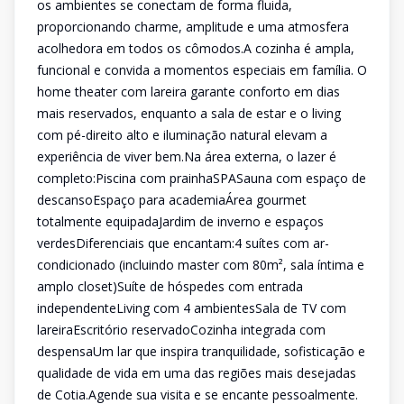
os ambientes se conectam de forma fluida,
proporcionando charme, amplitude e uma atmosfera
acolhedora em todos os cômodos.A cozinha é ampla,
funcional e convida a momentos especiais em família. O
home theater com lareira garante conforto em dias
mais reservados, enquanto a sala de estar e o living
com pé-direito alto e iluminação natural elevam a
experiência de viver bem.Na área externa, o lazer é
completo:Piscina com prainhaSPASauna com espaço de
descansoEspaço para academiaÁrea gourmet
totalmente equipadaJardim de inverno e espaços
verdesDiferenciais que encantam:4 suítes com ar-
condicionado (incluindo master com 80m², sala íntima e
amplo closet)Suíte de hóspedes com entrada
independenteLiving com 4 ambientesSala de TV com
lareiraEscritório reservadoCozinha integrada com
despensaUm lar que inspira tranquilidade, sofisticação e
qualidade de vida em uma das regiões mais desejadas
de Cotia.Agende sua visita e se encante pessoalmente.