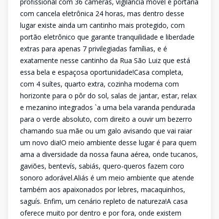
profissional com 36 câmeras, vigilância móvel e portaria
com cancela eletrônica 24 horas, mas dentro desse
lugar existe ainda um cantinho mais protegido, com
portão eletrônico que garante tranquilidade e liberdade
extras para apenas 7 privilegiadas famílias, e é
exatamente nesse cantinho da Rua São Luiz que está
essa bela e espaçosa oportunidade!Casa completa,
com 4 suítes, quarto extra, cozinha moderna com
horizonte para o pôr do sol, salas de jantar, estar, relax
e mezanino integrados `a uma bela varanda pendurada
para o verde absoluto, com direito a ouvir um bezerro
chamando sua mãe ou um galo avisando que vai raiar
um novo dia!O meio ambiente desse lugar é para quem
ama a diversidade da nossa fauna aérea, onde tucanos,
gaviões, bentevís, sabiás, quero-queros fazem coro
sonoro adorável.Aliás é um meio ambiente que atende
também aos apaixonados por lebres, macaquinhos,
saguís. Enfim, um cenário repleto de natureza!A casa
oferece muito por dentro e por fora, onde existem