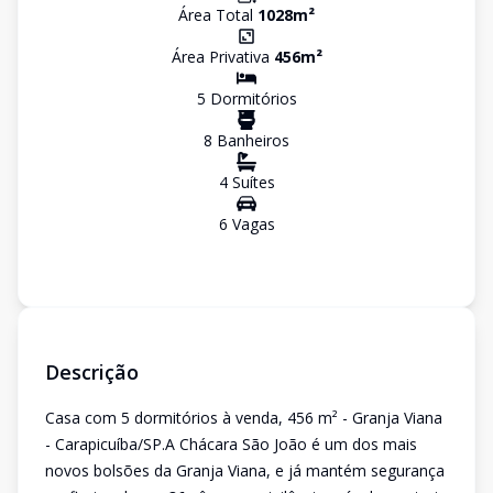
Área Total
1028
m²
Área Privativa
456
m²
5
Dormitório
s
8
Banheiro
s
4
Suíte
s
6
Vaga
s
Descrição
Casa com 5 dormitórios à venda, 456 m² - Granja Viana
- Carapicuíba/SP.A Chácara São João é um dos mais
novos bolsões da Granja Viana, e já mantém segurança