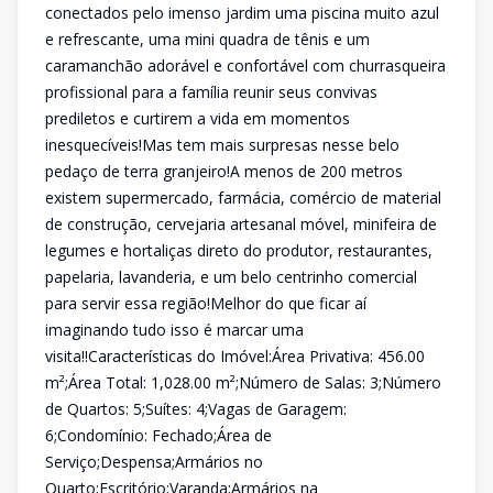
conectados pelo imenso jardim uma piscina muito azul
e refrescante, uma mini quadra de tênis e um
caramanchão adorável e confortável com churrasqueira
profissional para a família reunir seus convivas
prediletos e curtirem a vida em momentos
inesquecíveis!Mas tem mais surpresas nesse belo
pedaço de terra granjeiro!A menos de 200 metros
existem supermercado, farmácia, comércio de material
de construção, cervejaria artesanal móvel, minifeira de
legumes e hortaliças direto do produtor, restaurantes,
papelaria, lavanderia, e um belo centrinho comercial
para servir essa região!Melhor do que ficar aí
imaginando tudo isso é marcar uma
visita!!Características do Imóvel:Área Privativa: 456.00
m²;Área Total: 1,028.00 m²;Número de Salas: 3;Número
de Quartos: 5;Suítes: 4;Vagas de Garagem:
6;Condomínio: Fechado;Área de
Serviço;Despensa;Armários no
Quarto;Escritório;Varanda;Armários na