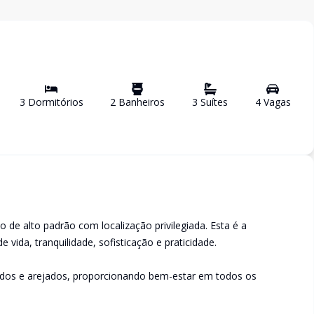
3
Dormitório
s
2
Banheiro
s
3
Suíte
s
4
Vaga
s
 de alto padrão com localização privilegiada. Esta é a
vida, tranquilidade, sofisticação e praticidade.
dos e arejados, proporcionando bem-estar em todos os