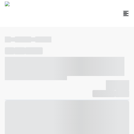
----
----- -----
----- -----
----
-----
---- ------
----- ----- -- ------ ---- ---- -- ----- ----- -----
--- ------
----- ----- -- ------ ----- ----- -- ------
-------------
Compartilhar
Favorito