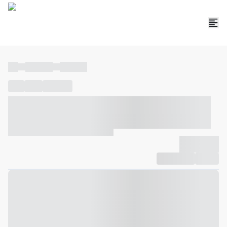
----
----- -----
----- -----
----
-----
---- ------
----- ----- -- ------ ---- ---- -- ----- ----- -----
--- ------
----- ----- -- ------ ----- ----- -- ------
-------------
Compartilhar
Favorito