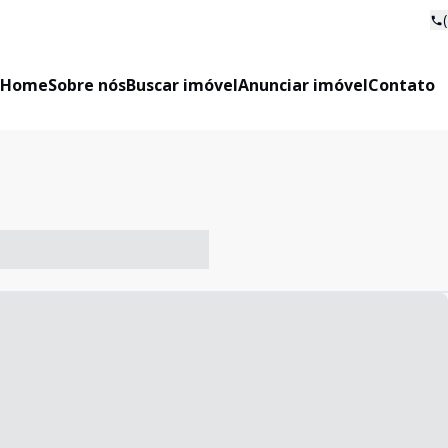
Home
Sobre nós
Buscar imóvel
Anunciar imóvel
Contato
-- ----- ----- --- ------