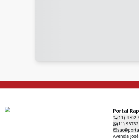
Portal Ra
(11) 4702-
(11) 95782
sac@porta
Avenida José 