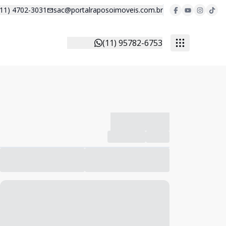
(11) 4702-3031
sac@portalraposoimoveis.com.br
(11) 95782-6753
-------------
Compartilhar
Favorito