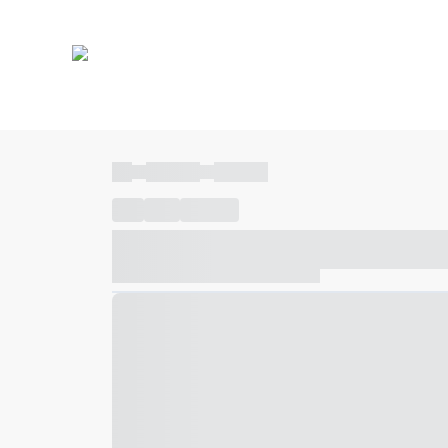
----
----- -----
----- -----
----
-----
---- ------
----- ----- -- ------ ---- ---- -- ---
----- ----- -- ------ ----- ----- -- ------