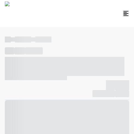
----
----- -----
----- -----
----
-----
---- ------
----- ----- -- ------ ---- ---- -- ----- ----- -----
--- ------
----- ----- -- ------ ----- ----- -- ------
-------------
Compartilhar
Favorito