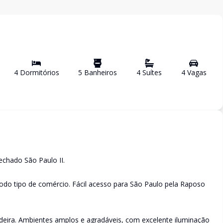
4
Dormitório
s
5
Banheiro
s
4
Suíte
s
4
Vaga
s
echado São Paulo II.
odo tipo de comércio. Fácil acesso para São Paulo pela Raposo
ira. Ambientes amplos e agradáveis, com excelente iluminação