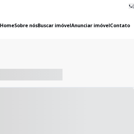
Home
Sobre nós
Buscar imóvel
Anunciar imóvel
Contato
-- ----- ----- --- ------