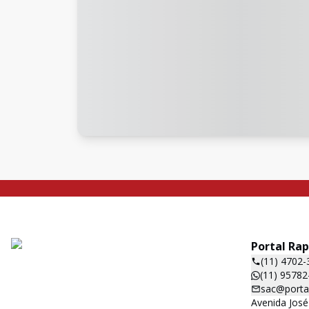
Portal Ra
(11) 4702-
(11) 95782
sac@porta
Avenida José 