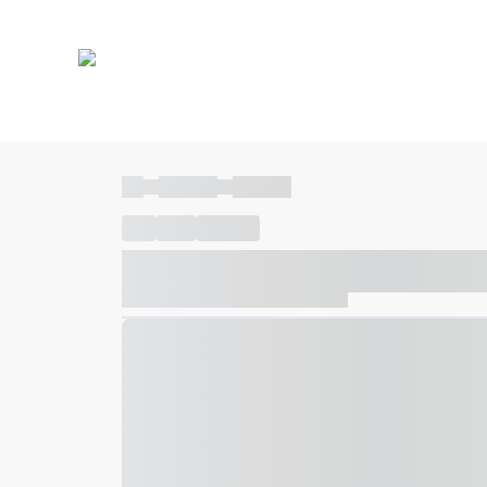
----
----- -----
----- -----
----
-----
---- ------
----- ----- -- ------ ---- ---- -- ---
----- ----- -- ------ ----- ----- -- ------