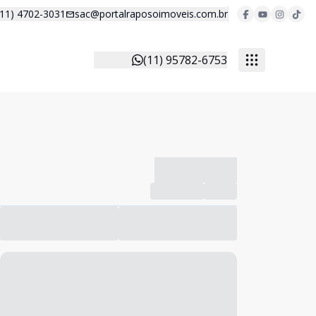
(11) 4702-3031
sac@portalraposoimoveis.com.br
(11) 95782-6753
-------------
Compartilhar
Favorito