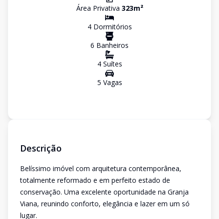
Área Privativa
323
m²
4
Dormitório
s
6
Banheiro
s
4
Suíte
s
5
Vaga
s
Descrição
Belíssimo imóvel com arquitetura contemporânea,
totalmente reformado e em perfeito estado de
conservação. Uma excelente oportunidade na Granja
Viana, reunindo conforto, elegância e lazer em um só
lugar.