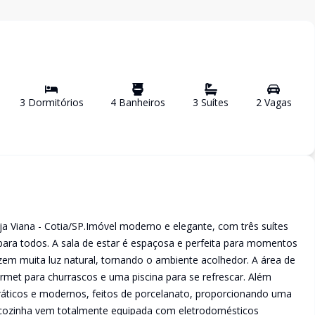
3
Dormitório
s
4
Banheiro
s
3
Suíte
s
2
Vaga
s
a Viana - Cotia/SP.Imóvel moderno e elegante, com três suítes
para todos. A sala de estar é espaçosa e perfeita para momentos
zem muita luz natural, tornando o ambiente acolhedor. A área de
rmet para churrascos e uma piscina para se refrescar. Além
o práticos e modernos, feitos de porcelanato, proporcionando uma
 cozinha vem totalmente equipada com eletrodomésticos