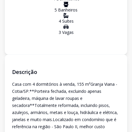
5
Banheiro
s
4
Suíte
s
3
Vaga
s
Descrição
Casa com 4 dormitórios à venda, 155 m²Granja Viana -
Cotia/SP.**Porteira fechada, excluindo apenas
geladeira, máquina de lavar roupas e
secadora**Totalmente reformada, incluindo pisos,
azulejos, armários, metais e louça, hidráulica e elétrica,
janelas e muito mais.Localizado em condomínio que é
referência na região - São Paulo II, melhor custo