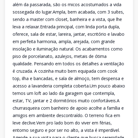
além da passarada, são os micos acostumados a vida
sossegada do lugar.Ampla, bem acabada, com 3 suítes,
sendo a master com closet, banheira e a vista, que lhe
leva a relaxar.Entrada principal, com linda porta dupla,
oferece, sala de estar, lareira, jantar, escritório e lavabo
em perfeita harmonia, ampla, arejada, com grande
insolação e iluminação natural. Os acabamentos como
piso de porcelanato, azulejos, metais de ótima
qualidade. Pensando em todos os detalhes a ventilação
é cruzada. A cozinha muito bem equipada com cook
top, ilha e bancadas, e sala de almoço, tem despensa e
acesso a lavanderia completa coberta.Um pouco abaixo
temos um loft ao lado da garagem que contempla,
estar, TV, jantar e 2 dormitórios muito confortáveis.A
churrasqueira com banheiro de apoio acolhe a família e
amigos em ambiente descontraído. O terreno fica em
leve declive.Vem pro lado bom do viver em férias,
entorno seguro e por ser no alto, a vista é imperdível.
Agende a sua visita para o cliente que busca serenidade,