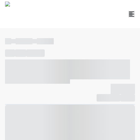
----
----- -----
----- -----
----
-----
---- ------
----- ----- -- ------ ---- ---- -- ----- ----- -----
--- ------
----- ----- -- ------ ----- ----- -- ------
-------------
Compartilhar
Favorito