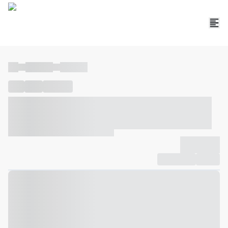
----
----- -----
----- -----
----
-----
---- ------
----- ----- -- ------ ---- ---- -- ----- ----- -----
--- ------
----- ----- -- ------ ----- ----- -- ------
-------------
Compartilhar
Favorito