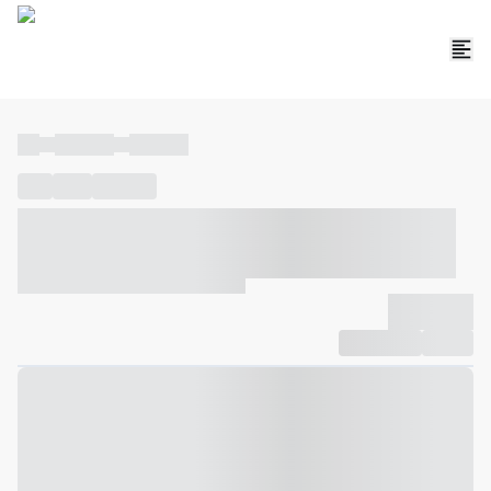
----
----- -----
----- -----
----
-----
---- ------
----- ----- -- ------ ---- ---- -- ----- ----- -----
--- ------
----- ----- -- ------ ----- ----- -- ------
-------------
Compartilhar
Favorito