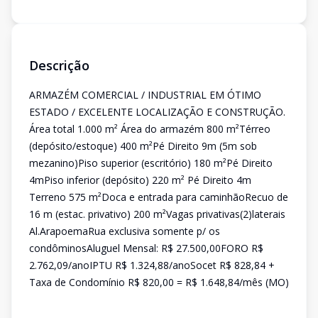
Descrição
ARMAZÉM COMERCIAL / INDUSTRIAL EM ÓTIMO
ESTADO / EXCELENTE LOCALIZAÇÃO E CONSTRUÇÃO.
Área total 1.000 m² Área do armazém 800 m²Térreo
(depósito/estoque) 400 m²Pé Direito 9m (5m sob
mezanino)Piso superior (escritório) 180 m²Pé Direito
4mPiso inferior (depósito) 220 m² Pé Direito 4m
Terreno 575 m²Doca e entrada para caminhãoRecuo de
16 m (estac. privativo) 200 m²Vagas privativas(2)laterais
Al.ArapoemaRua exclusiva somente p/ os
condôminosAluguel Mensal: R$ 27.500,00FORO R$
2.762,09/anoIPTU R$ 1.324,88/anoSocet R$ 828,84 +
Taxa de Condomínio R$ 820,00 = R$ 1.648,84/mês (MO)