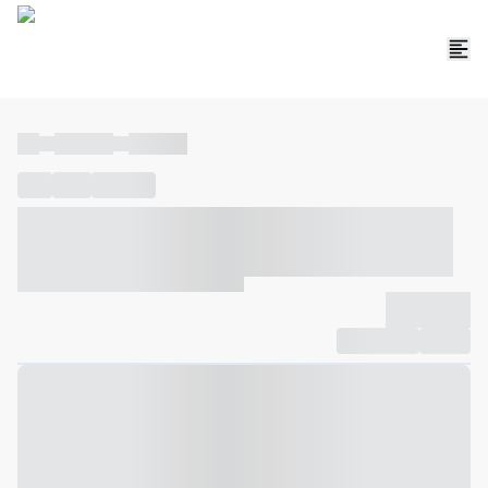
----
----- -----
----- -----
----
-----
---- ------
----- ----- -- ------ ---- ---- -- ----- ----- -----
--- ------
----- ----- -- ------ ----- ----- -- ------
-------------
Compartilhar
Favorito