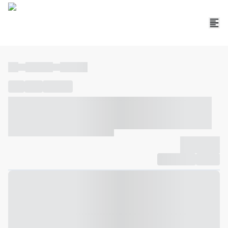
----
----- -----
----- -----
----
-----
---- ------
----- ----- -- ------ ---- ---- -- ----- ----- -----
--- ------
----- ----- -- ------ ----- ----- -- ------
-------------
Compartilhar
Favorito