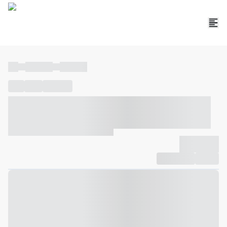
----
----- -----
----- -----
----
-----
---- ------
----- ----- -- ------ ---- ---- -- ----- ----- -----
--- ------
----- ----- -- ------ ----- ----- -- ------
-------------
Compartilhar
Favorito