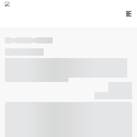
----
----- -----
----- -----
----
-----
---- ------
----- ----- -- ------ ---- ---- -- ----- ----- -----
--- ------
----- ----- -- ------ ----- ----- -- ------
-------------
Compartilhar
Favorito