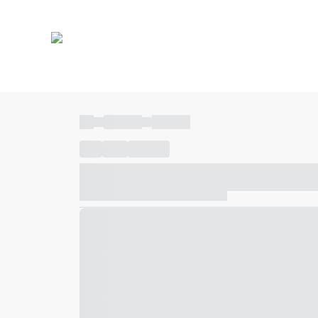
----
----- -----
----- -----
----
-----
---- ------
----- ----- -- ------ ---- ---- -- ---
----- ----- -- ------ ----- ----- -- ------