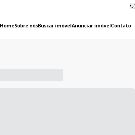
Home
Sobre nós
Buscar imóvel
Anunciar imóvel
Contato
-- ----- ----- --- ------