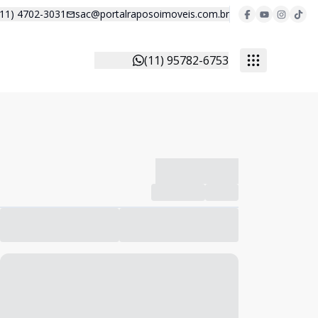
(11) 4702-3031
sac@portalraposoimoveis.com.br
(11) 95782-6753
-------------
Compartilhar
Favorito