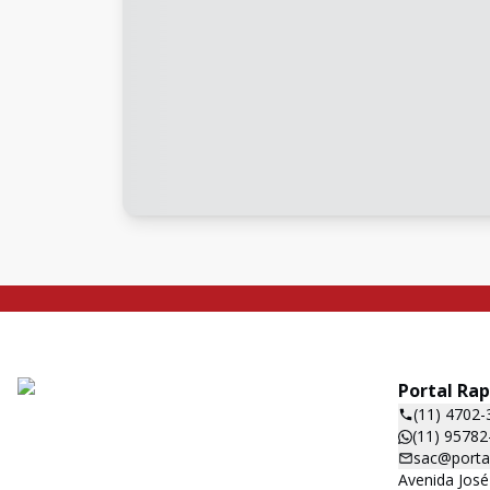
Portal Ra
(11) 4702-
(11) 95782
sac@porta
Avenida José 