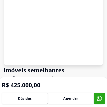
Imóveis semelhantes
Confira imóveis semelhantes
R$ 425.000,00
Cód:
TE1185
Comparar
Có
Dúvidas
Agendar