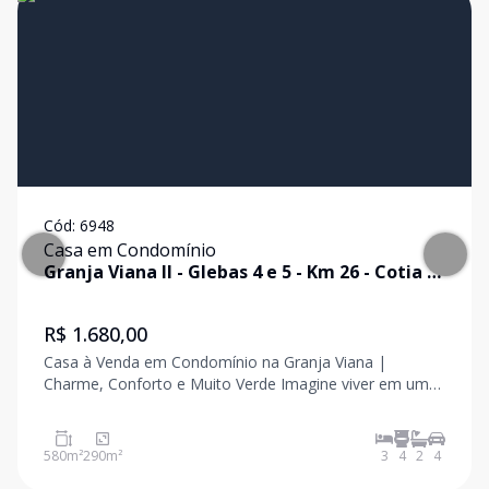
Cód:
6948
Casa em Condomínio
Granja Viana II - Glebas 4 e 5 - Km 26
-
Cotia
/
SP
R$ 1.680,00
Casa à Venda em Condomínio na Granja Viana |
Charme, Conforto e Muito Verde Imagine viver em uma
casa acolhedora, cercada por um belo jardim e pelo
contato permanente com a natureza, em um dos
condomínios mais desejados da Granja Viana. O imóvel
580
m²
290
m²
3
4
2
4
ofe