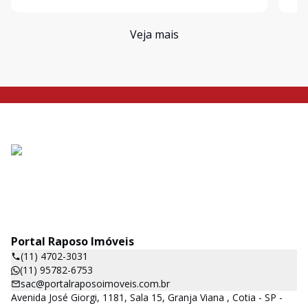
família. A área social dispõe de um living para 2 a
ende
Veja mais
Portal Raposo Imóveis
(11) 4702-3031
(11) 95782-6753
sac@portalraposoimoveis.com.br
Avenida José Giorgi, 1181, Sala 15, Granja Viana , Cotia - SP -