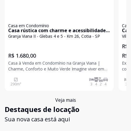
Casa em Condomínio
Casa
Casa rústica com charme e acessibilidade e
Cas
lazer .
5.3
Granja Viana II - Glebas 4 e 5 - Km 26, Cotia - SP
Villa
na 
R$ 
R$ 1.680,00
R$ 
Casa à Venda em Condomínio na Granja Viana |
Exce
Charme, Conforto e Muito Verde Imagine viver em
com 
uma casa acolhedora, cercada por um belo jardim e
belo
pelo contato permanente com a natureza, em um
ofer
290
m²
3
4
2
4
3
dos condomínios mais desejados da Granja Viana. O
imóvel ofe
Veja mais
Destaques de locação
Sua nova casa está aqui