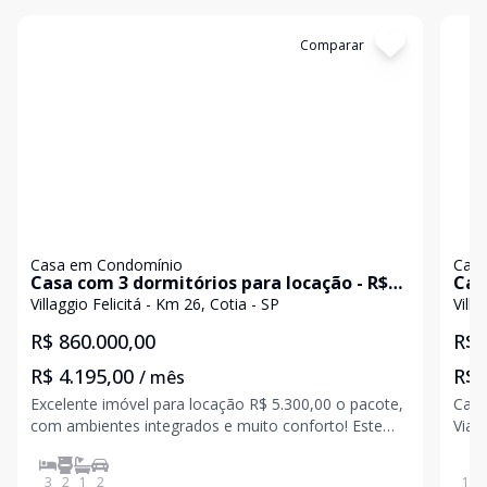
Cód:
6945
Comparar
Có
Casa em Condomínio
Casa
Casa com 3 dormitórios para locação - R$
Cas
5.300,00 o pacote em Condomínio Fechado
loc
Villaggio Felicitá - Km 26, Cotia - SP
Villa
na Granja Viana
Con
R$ 860.000,00
R$ 
R$ 4.195,00
R$ 
/ mês
Excelente imóvel para locação R$ 5.300,00 o pacote,
Casa
com ambientes integrados e muito conforto! Este
Viana Descubra o equilíbrio perfeito entr
belo imóvel conta com 3 dormitórios, sendo 1 suíte,
segu
oferecendo conforto e privacidade para toda a
loca
3
2
1
2
100