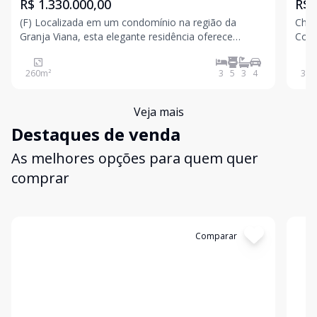
R$ 1.330.000,00
R$ 
(F) Localizada em um condomínio na região da
Char
Granja Viana, esta elegante residência oferece
Cond
conforto, privacidade e uma excelente distribuição
pres
dos ambientes, ideal para quem busca qualidade de
excl
260
m²
3
5
3
4
300
vida e bem-estar. Ao entrar, o imóvel conta com um
exub
hall de
prop
Veja mais
Destaques de venda
As melhores opções para quem quer
comprar
Cód:
6948
Comparar
Có