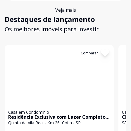
Veja mais
Destaques de lançamento
Os melhores imóveis para investir
Cód:
6830
Comparar
Có
Casa em Condomínio
Casa
Residência Exclusiva com Lazer Completo
Cha
na Granja Viana!!!
no 
Quinta da Vila Real - Km 26, Cotia - SP
Sof