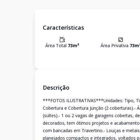
Características
Área Total
73
m²
Área Privativa
73
m
Descrição
***FOTOS ILUSTRATIVAS***Unidades: Tipo, Tipo
Cobertura e Cobertura Junção (2 coberturas).- Á
(suítes).- 1 ou 2 vagas de garagens cobertas, 
decorados, tem ótimos projetos e acabamentos.
com bancadas em Travertino.- Louças e metais d
planejados compactos e integrados, voltados par