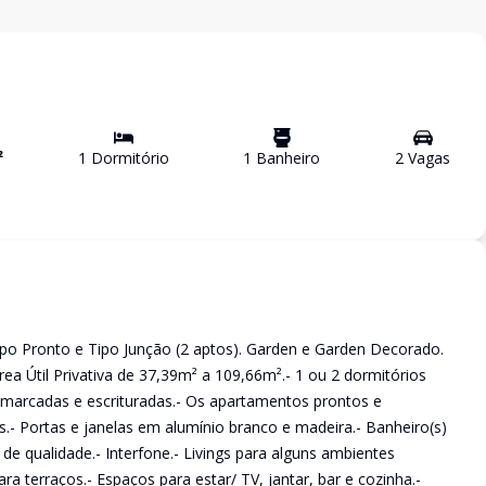
²
1
Dormitório
1
Banheiro
2
Vaga
s
 Pronto e Tipo Junção (2 aptos). Garden e Garden Decorado.
rea Útil Privativa de 37,39m² a 109,66m².- 1 ou 2 dormitórios
demarcadas e escrituradas.- Os apartamentos prontos e
- Portas e janelas em alumínio branco e madeira.- Banheiro(s)
e qualidade.- Interfone.- Livings para alguns ambientes
a terraços.- Espaços para estar/ TV, jantar, bar e cozinha.-