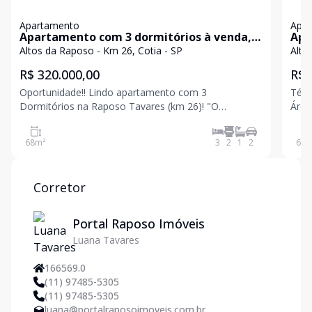
Apartamento
Apa
Apartamento com 3 dormitórios à venda,
Apa
68 m² por R$ 320.000,00 - Granja Viana
da 
Altos da Raposo - Km 26, Cotia - SP
Alto
Cotia/SP
R$ 320.000,00
R$ 
Oportunidade!! Lindo apartamento com 3
Térr
Dormitórios na Raposo Tavares (km 26)! "O
Área útil: 6
Apartamento Ideal Para a Sua Nova História!
Banheiro social
"Imagine viver em um lugar onde tudo o que você
Completa: Piscina 
68
m²
3
2
1
2
68
m
precisa está ao seu redor: mercados, padarias,
restaurantes charmosos, clínicas,
Corretor
Portal Raposo Imóveis
Luana Tavares
166569.0
(11) 97485-5305
(11) 97485-5305
luana@portalraposoimoveis.com.br