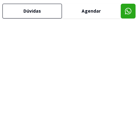
Dúvidas
Agendar
Imóveis semelhantes
Confira imóveis semelhantes