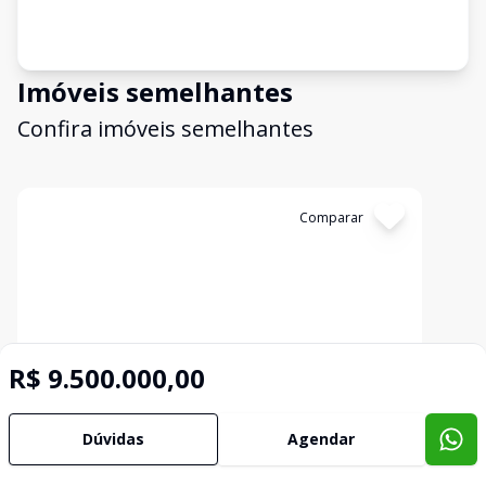
Imóveis semelhantes
Confira imóveis semelhantes
Cód:
AR0027
Comparar
R$ 9.500.000,00
Área
Dúvidas
Agendar
Área à venda, 16537 m² por R$ 1.489.000 -
Cotia - Cotia/SP
Cotia, Cotia - SP