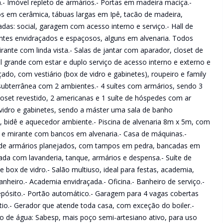
a.- Imóvel repleto de armários.- Portas em madeira maciça.-
s em cerâmica, tábuas largas em Ipê, tacão de madeira,
adas: social, garagem com acesso interno e serviço.- Hall de
entes envidraçados e espaçosos, alguns em alvenaria. Todos
irante com linda vista.- Salas de jantar com aparador, closet de
tral grande com estar e duplo serviço de acesso interno e externo e
ado, com vestiário (box de vidro e gabinetes), roupeiro e family
 subterrânea com 2 ambientes.- 4 suítes com armários, sendo 3
loset revestido, 2 americanas e 1 suíte de hóspedes com ar
vidro e gabinetes, sendo a máster uma sala de banho
, bidê e aquecedor ambiente.- Piscina de alvenaria 8m x 5m, com
m e mirante com bancos em alvenaria.- Casa de máquinas.-
a de armários planejados, com tampos em pedra, bancadas em
ada com lavanderia, tanque, armários e despensa.- Suíte de
box de vidro.- Salão multiuso, ideal para festas, academia,
nheiro.- Academia envidraçada.- Oficina.- Banheiro de serviço.-
 depósito.- Portão automático.- Garagem para 4 vagas cobertas
io.- Gerador que atende toda casa, com exceção do boiler.-
to de água: Sabesp, mais poço semi-artesiano ativo, para uso