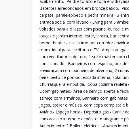
acabamento.- Pé direito alto e toda envidraçad
Batentes arredondados em bronze batido.- Piso
carpete, paralelepípedo e pedra mineira.- 3 entr
entrada social com lavabo.- Living para 5 ambi
voltados para a o lazer com piscina, quintal e m
louças e jardim interno, estar, lareira, bar cen
home theater.- Hall íntimo por corredor envidraç
room, ideal para escritório e TV.- Ampla adega
com ventiladores de teto, 1 suíte máster com c
condicionado.- Banheiros com espelho, box de 
envidraçada com banheira de alvenaria, 2 cubas
beiral peito de pombo, escada interna, solariu
Churrasqueira embutida.- Copa cozinha replet
Ucom gabinetes.- Área de serviço aberta e fech
serviço com armários. Banheiro com gabinetes e 
jogos, atelier e música, com copa completa e ba
Aviário.- Espaço horta.- Depósito gás.- Canil /
com acesso interno e depósito, mais grande pát
Aquecimento: 2 Boilers elétricos.- Abastecimen