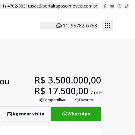
(11) 4702-3031
sac@portalraposoimoveis.com.br
(11) 95782-6753
R$ 3.500.000,00
 ou
R$ 17.500,00
/ mês
Compartilhar
Favorito
Agendar visita
WhatsApp