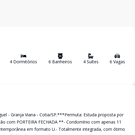
4
Dormitório
s
6
Banheiro
s
4
Suíte
s
6
Vaga
s
uel - Granja Viana - Cotia/SP.***Permuta: Estuda proposta por
cação com PORTEIRA FECHADA **- Condomínio com apenas 11
 contemporânea em formato U.- Totalmente integrada, com ótimo