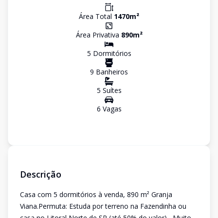
Área Total
1470
m²
Área Privativa
890
m²
5
Dormitório
s
9
Banheiro
s
5
Suíte
s
6
Vaga
s
Descrição
Casa com 5 dormitórios à venda, 890 m² Granja
Viana.Permuta: Estuda por terreno na Fazendinha ou
casa no Litoral Norte de SP (até 50% do valor).- Muito