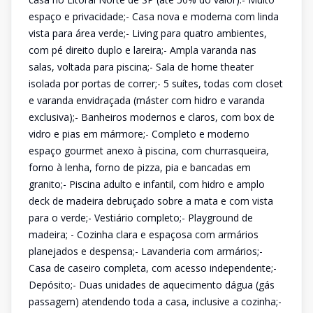
espaço e privacidade;- Casa nova e moderna com linda
vista para área verde;- Living para quatro ambientes,
com pé direito duplo e lareira;- Ampla varanda nas
salas, voltada para piscina;- Sala de home theater
isolada por portas de correr;- 5 suítes, todas com closet
e varanda envidraçada (máster com hidro e varanda
exclusiva);- Banheiros modernos e claros, com box de
vidro e pias em mármore;- Completo e moderno
espaço gourmet anexo à piscina, com churrasqueira,
forno à lenha, forno de pizza, pia e bancadas em
granito;- Piscina adulto e infantil, com hidro e amplo
deck de madeira debruçado sobre a mata e com vista
para o verde;- Vestiário completo;- Playground de
madeira; - Cozinha clara e espaçosa com armários
planejados e despensa;- Lavanderia com armários;-
Casa de caseiro completa, com acesso independente;-
Depósito;- Duas unidades de aquecimento dágua (gás
passagem) atendendo toda a casa, inclusive a cozinha;-