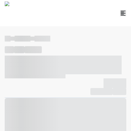
----
----- -----
----- -----
----
-----
---- ------
----- ----- -- ------ ---- ---- -- ----- ----- -----
--- ------
----- ----- -- ------ ----- ----- -- ------
-------------
Compartilhar
Favorito