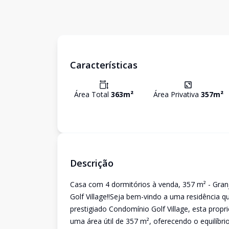
Características
Área Total
363
m²
Área Privativa
357
m²
Descrição
Casa com 4 dormitórios à venda, 357 m² - Gra
Golf Village!!Seja bem-vindo a uma residência q
prestigiado Condomínio Golf Village, esta prop
uma área útil de 357 m², oferecendo o equilíbri