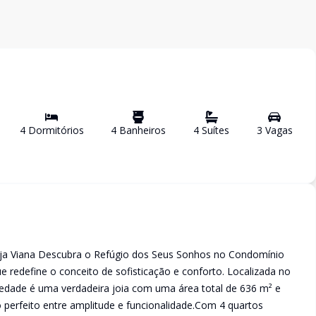
4
Dormitório
s
4
Banheiro
s
4
Suíte
s
3
Vaga
s
nja Viana Descubra o Refúgio dos Seus Sonhos no Condomínio
ue redefine o conceito de sofisticação e conforto. Localizada no
riedade é uma verdadeira joia com uma área total de 636 m² e
o perfeito entre amplitude e funcionalidade.Com 4 quartos