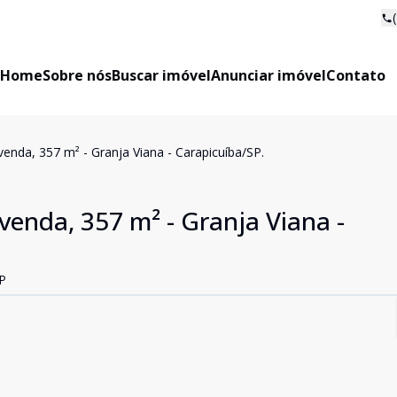
Home
Sobre nós
Buscar imóvel
Anunciar imóvel
Contato
enda, 357 m² - Granja Viana - Carapicuíba/SP.
venda, 357 m² - Granja Viana -
SP