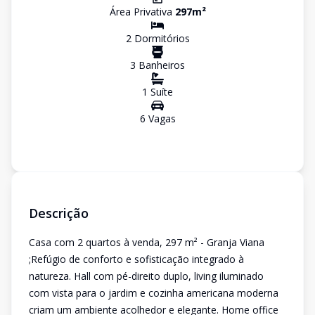
Área Privativa
297
m²
2
Dormitório
s
3
Banheiro
s
1
Suíte
6
Vaga
s
Descrição
Casa com 2 quartos à venda, 297 m² - Granja Viana
;Refúgio de conforto e sofisticação integrado à
natureza. Hall com pé-direito duplo, living iluminado
com vista para o jardim e cozinha americana moderna
criam um ambiente acolhedor e elegante. Home office