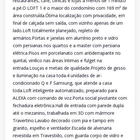
restaurantes, café, clínicas e lojas a menos de 1 minuto
a pé.O LOFT 1 é o maior do condomínio com 169 m² de
área construída.Ótima localização com privacidade, em
final de calçada sem saída, com vizinho apenas de um
lado.Loft totalmente planejado, repleto de
armários.Portas e janelas em alumínio preto e vidro
com persianas nos quartos e a master com persiana
elétrica.Pisos em porcelanato com antiderrapante no
quintal, vinílico nas áreas íntimas e fulget na
entrada.Louças e metais de qualidade.Projeto de gesso
e iluminação na casa toda.4 unidades de ar-
condicionado Q e F Samsung, que atende a casa
toda.Loft inteligente automatizado, preparado para
ALEXA com comando de voz.Porta social pivotante com
fechadura eletrônica.Hall de entrada com parede dupla
até o mezanino, trabalhada em 3D com mármore
Travertino.Lavabo decorado com pia e tampo em
granito, espelho e ventilador.Escada de alvenaria
revestida em Travestido, com guarda corpo de vidro e