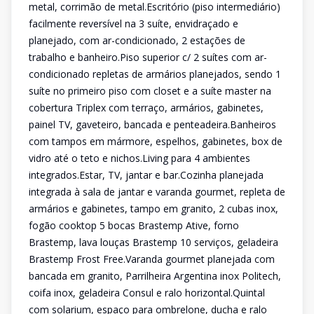
metal, corrimão de metal.Escritório (piso intermediário)
facilmente reversível na 3 suíte, envidraçado e
planejado, com ar-condicionado, 2 estações de
trabalho e banheiro.Piso superior c/ 2 suítes com ar-
condicionado repletas de armários planejados, sendo 1
suíte no primeiro piso com closet e a suíte master na
cobertura Triplex com terraço, armários, gabinetes,
painel TV, gaveteiro, bancada e penteadeira.Banheiros
com tampos em mármore, espelhos, gabinetes, box de
vidro até o teto e nichos.Living para 4 ambientes
integrados.Estar, TV, jantar e bar.Cozinha planejada
integrada à sala de jantar e varanda gourmet, repleta de
armários e gabinetes, tampo em granito, 2 cubas inox,
fogão cooktop 5 bocas Brastemp Ative, forno
Brastemp, lava louças Brastemp 10 serviços, geladeira
Brastemp Frost Free.Varanda gourmet planejada com
bancada em granito, Parrilheira Argentina inox Politech,
coifa inox, geladeira Consul e ralo horizontal.Quintal
com solarium, espaço para ombrelone, ducha e ralo