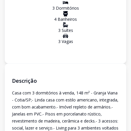
3
Dormitório
s
4
Banheiro
s
3
Suíte
s
3
Vaga
s
Descrição
Casa com 3 dormitórios à venda, 148 m² - Granja Viana
- Cotia/SP;- Linda casa com estilo americano, integrada,
com bom acabamento.- Imóvel repleto de armários.-
Janelas em PVC.- Pisos em porcelanato rústico,
revestimento de madeira, cerâmica e decks.- 3 acessos:
social, lazer e serviço.- Living para 3 ambientes voltados