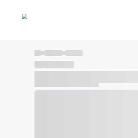
----
----- -----
----- -----
----
-----
---- ------
----- ----- -- ------ ---- ---- -- ---
----- ----- -- ------ ----- ----- -- ------