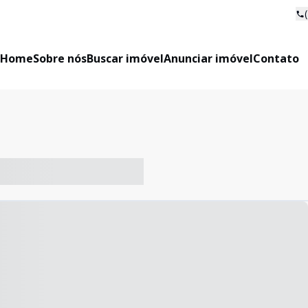
Home
Sobre nós
Buscar imóvel
Anunciar imóvel
Contato
-- ----- ----- --- ------