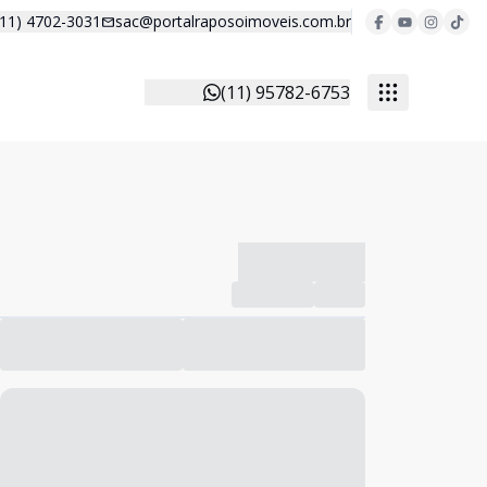
(11) 4702-3031
sac@portalraposoimoveis.com.br
(11) 95782-6753
-------------
Compartilhar
Favorito