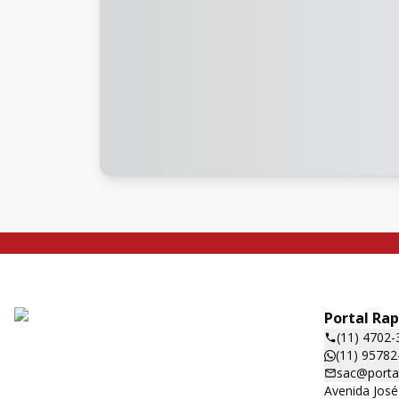
Portal Ra
(11) 4702-
(11) 95782
sac@porta
Avenida José 