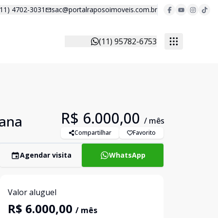
(11) 4702-3031
sac@portalraposoimoveis.com.br
(11) 95782-6753
R$ 6.000,00
iana
/ mês
Compartilhar
Favorito
Agendar visita
WhatsApp
Valor aluguel
R$ 6.000,00
/ mês