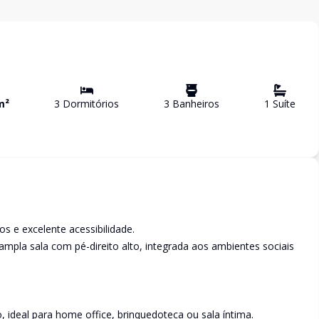
m²
3
Dormitório
s
3
Banheiro
s
1
Suíte
 e excelente acessibilidade.
ampla sala com pé-direito alto, integrada aos ambientes sociais
 ideal para home office, brinquedoteca ou sala íntima.