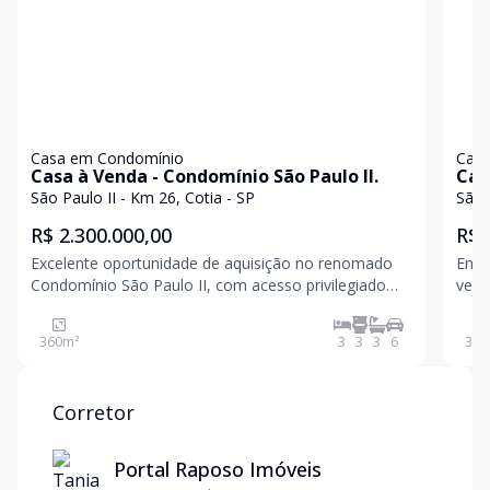
Casa em Condomínio
Casa
Casa à Venda - Condomínio São Paulo II.
Cas
Con
São Paulo II - Km 26, Cotia - SP
R$ 2.300.000,00
R$ 
Excelente oportunidade de aquisição no renomado
Enca
Condomínio São Paulo II, com acesso privilegiado
verd
pelo Km 26,5 da Rodovia Raposo Tavares,
desejados
reconhecido por sua segurança, infraestrutura
dorm
360
m²
3
3
3
6
356
completa e qualidade de vida. O imóvel dispõe de
e pr
amplos e bem distrib
acol
Corretor
Portal Raposo Imóveis