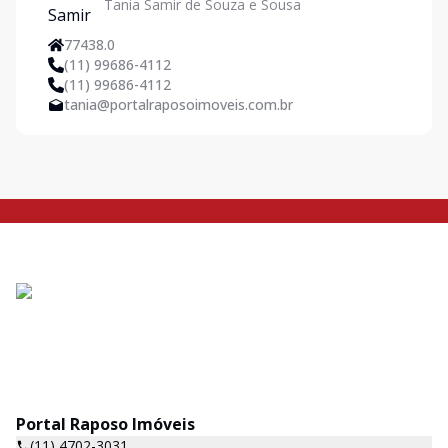
Tania Samir de Souza e Sousa
77438.0
(11) 99686-4112
(11) 99686-4112
tania@portalraposoimoveis.com.br
Portal Raposo Imóveis
(11) 4702-3031