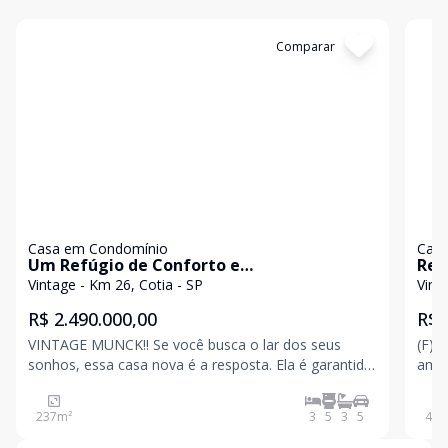
Cód:
CA5373
Comparar
Có
Casa em Condomínio
Casa
Um Refúgio de Conforto e
Res
Sustentabilidade: Sua Nova Casa Espera
com
Vintage - Km 26, Cotia - SP
Vint
por Você!
Pis
R$ 2.490.000,00
R$ 
Pre
VINTAGE MUNCK!! Se você busca o lar dos seus
(F) 
sonhos, essa casa nova é a resposta. Ela é garantida
ambi
pelo construtor até 2026, proporcionando
tele
tranquilidade e segurança para os próximos anos.
e eq
237
m²
3
5
3
5
400
Localizada em um bairro promissor, essa residência
tamb
foi projetada
do s