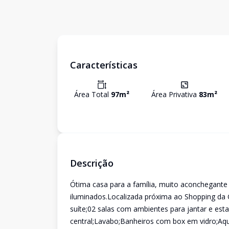
Características
Área Total
97
m²
Área Privativa
83
m²
Descrição
Ótima casa para a família, muito aconchegante
iluminados.Localizada próxima ao Shopping da 
suíte;02 salas com ambientes para jantar e est
central;Lavabo;Banheiros com box em vidro;Aqu