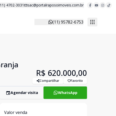
(11) 4702-3031
sac@portalraposoimoveis.com.br
(11) 95782-6753
Granja
R$ 620.000,00
Compartilhar
Favorito
Agendar visita
WhatsApp
Valor venda