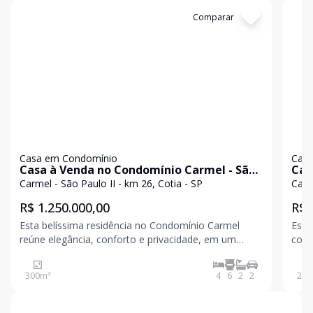
Cód:
6897
Comparar
Có
Casa em Condomínio
Casa
Casa à Venda no Condomínio Carmel - São
Cas
Paulo II | Granja Viana!
por 
Carmel - São Paulo II - km 26, Cotia - SP
Carm
Cot
R$ 1.250.000,00
R$ 
Esta belíssima residência no Condomínio Carmel
Este
reúne elegância, conforto e privacidade, em um
conf
ambiente cercado por muito verde e segurança. Com
para
arquitetura que valoriza a iluminação natural e a
acon
300
m²
4
6
2
2
262
integração dos ambientes, a casa oferece espaços
de f
amplos, f
intel