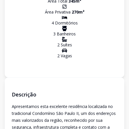
Área Total
345
m²
Área Privativa
270
m²
4
Dormitório
s
3
Banheiro
s
2
Suíte
s
2
Vaga
s
Descrição
Apresentamos esta excelente residência localizada no
tradicional Condomínio São Paulo II, um dos endereços
mais valorizados da região, reconhecido por sua
segurança, infraestrutura completa e contato com a