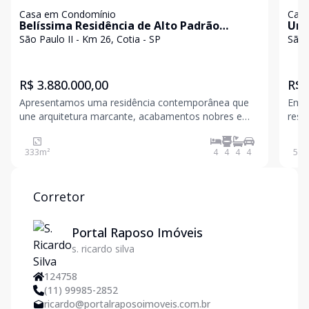
Casa em Condomínio
Casa
Belíssima Residência de Alto Padrão
Um 
localizada no Condomínio São Paulo II -
Cad
São Paulo II - Km 26, Cotia - SP
Família Giorgi!
R$ 3.880.000,00
R$ 
Apresentamos uma residência contemporânea que
Em u
une arquitetura marcante, acabamentos nobres e
resi
ambientes projetados para proporcionar conforto,
da a
elegância e integração. Localizada em um dos
prop
333
m²
4
4
4
4
500
condomínios mais valorizados da Granja Viana, esta
4 do
propriedade foi c
Corretor
Portal Raposo Imóveis
s. ricardo silva
124758
(11) 99985-2852
ricardo@portalraposoimoveis.com.br