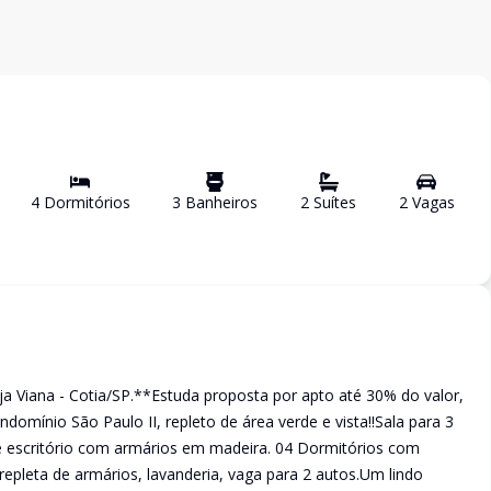
4
Dormitório
s
3
Banheiro
s
2
Suíte
s
2
Vaga
s
a Viana - Cotia/SP.**Estuda proposta por apto até 30% do valor,
omínio São Paulo II, repleto de área verde e vista!!Sala para 3
e escritório com armários em madeira. 04 Dormitórios com
repleta de armários, lavanderia, vaga para 2 autos.Um lindo