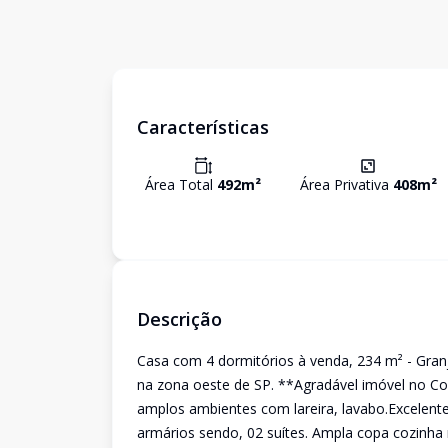
Características
Área Total
492
m²
Área Privativa
408
m²
Descrição
Casa com 4 dormitórios à venda, 234 m² - Granj
na zona oeste de SP. **Agradável imóvel no Cond
amplos ambientes com lareira, lavabo.Excelent
armários sendo, 02 suítes. Ampla copa cozinha 