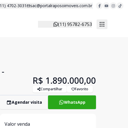
(11) 4702-3031
sac@portalraposoimoveis.com.br
(11) 95782-6753
 -
R$ 1.890.000,00
Compartilhar
Favorito
Agendar visita
WhatsApp
Valor venda