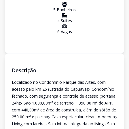
5
Banheiro
s
4
Suíte
s
6
Vaga
s
Descrição
Localizado no Condomínio Parque das Artes, com
acesso pelo km 26 (Estrada do Capuava);- Condomínio
fechado, com segurança e controle de acesso (portaria
24h);- São 1.000,00m² de terreno + 350,00 m² de APP,
com 440,00m² de área de construída, além de sótão de
250,00 m² e piscina;- Casa espetacular, clean, moderna;-
Living com lareira;- Sala íntima integrada ao living;- Sala