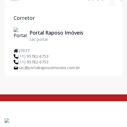
Portas e janelas em madeira e vidro, com venezianas
avar
no
NORT
Corretor
Portal Raposo Imóveis
sac portal
27077
(11) 95782-6753
(11) 95782-6753
sac@portalraposoimoveis.com.br