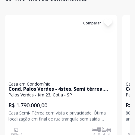
Cód:
6873
Comparar
Có
Casa em Condomínio
Casa
Cond. Palos Verdes - 4stes. Semi térrea,
Con
vista e privacidade. Salão festas!
gou
Palos Verdes - Km 23, Cotia - SP
Palo
R$ 1.790.000,00
R$ 
Casa Semi- Térrea com vista e privacidade. Ótima
80% 
localização em final de rua tranquila sem saída.
arqu
Condomínio fechado com controle rígido de acesso
e in
e segurança 24 horas. Imóvel repleto de armários.
de e
363
m²
4
3
4
4
502