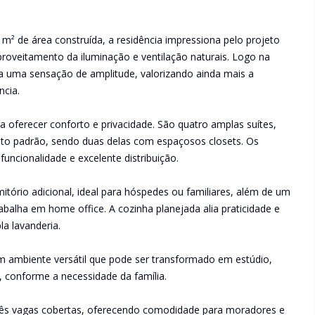
² de área construída, a residência impressiona pelo projeto
proveitamento da iluminação e ventilação naturais. Logo na
na uma sensação de amplitude, valorizando ainda mais a
ncia.
a oferecer conforto e privacidade. São quatro amplas suítes,
lto padrão, sendo duas delas com espaçosos closets. Os
ncionalidade e excelente distribuição.
tório adicional, ideal para hóspedes ou familiares, além de um
abalha em home office. A cozinha planejada alia praticidade e
a lavanderia.
 um ambiente versátil que pode ser transformado em estúdio,
o, conforme a necessidade da família.
rês vagas cobertas, oferecendo comodidade para moradores e