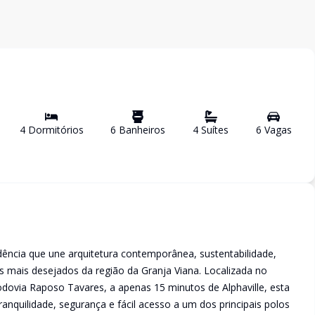
4
Dormitório
s
6
Banheiro
s
4
Suíte
s
6
Vaga
s
dência que une arquitetura contemporânea, sustentabilidade,
 mais desejados da região da Granja Viana. Localizada no
ovia Raposo Tavares, a apenas 15 minutos de Alphaville, esta
tranquilidade, segurança e fácil acesso a um dos principais polos