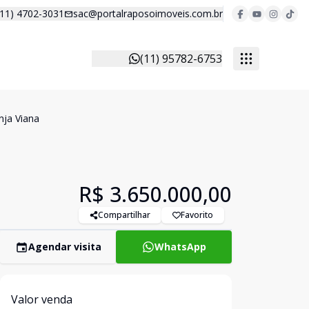
(11) 4702-3031
sac@portalraposoimoveis.com.br
(11) 95782-6753
nja Viana
R$ 3.650.000,00
Compartilhar
Favorito
Agendar visita
WhatsApp
Valor venda