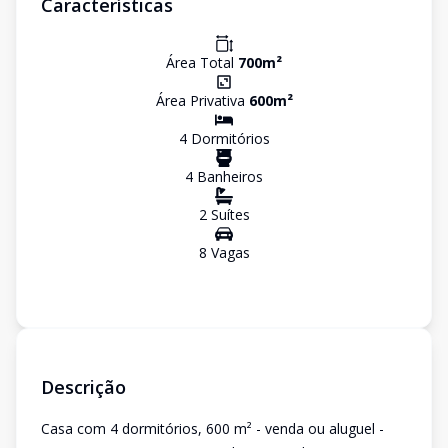
Características
Área Total
700
m²
Área Privativa
600
m²
4
Dormitório
s
4
Banheiro
s
2
Suíte
s
8
Vaga
s
Descrição
Casa com 4 dormitórios, 600 m² - venda ou aluguel -