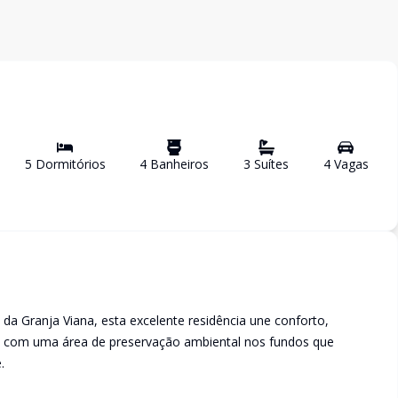
5
Dormitório
s
4
Banheiro
s
3
Suíte
s
4
Vaga
s
a Granja Viana, esta excelente residência une conforto,
o com uma área de preservação ambiental nos fundos que
.