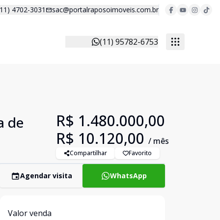
(11) 4702-3031
sac@portalraposoimoveis.com.br
(11) 95782-6753
R$ 1.480.000,00
a de
R$ 10.120,00
/ mês
Compartilhar
Favorito
Agendar visita
WhatsApp
Valor venda