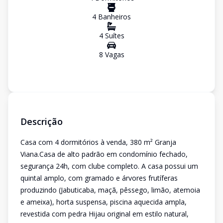
4
Banheiro
s
4
Suíte
s
8
Vaga
s
Descrição
Casa com 4 dormitórios à venda, 380 m² Granja
Viana.Casa de alto padrão em condomínio fechado,
segurança 24h, com clube completo. A casa possui um
quintal amplo, com gramado e árvores frutíferas
produzindo (Jabuticaba, maçã, pêssego, limão, atemoia
e ameixa), horta suspensa, piscina aquecida ampla,
revestida com pedra Hijau original em estilo natural,